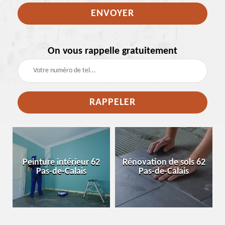
On vous rappelle gratuitement
e
Peinture intérieur 62
Rénovation de sols 62
Pas-de-Calais
Pas-de-Calais