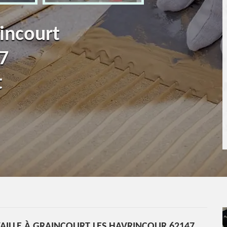
incourt
7
t
AILLE À GRAINCOURT LES HAVRINCOUR 62147