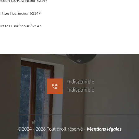
incourt Les Havrincour 62147
urt Les Havrincour 62147
urt Les Havrincour 62147
indisponible
indisponible
©2024 - 2026 Tout droit réservé -
Mentions légales