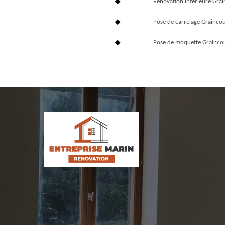
Rénovation interieure Gra
Pose de carrelage Grainco
Pose de moquette Grainco