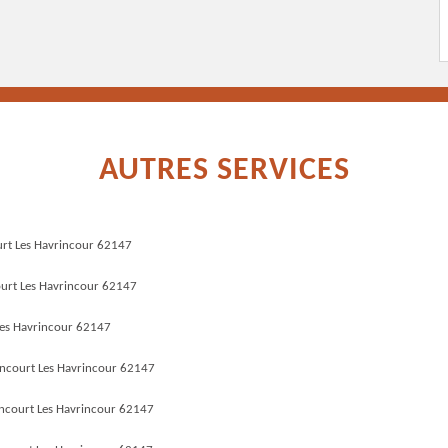
AUTRES SERVICES
urt Les Havrincour 62147
ourt Les Havrincour 62147
Les Havrincour 62147
incourt Les Havrincour 62147
ncourt Les Havrincour 62147