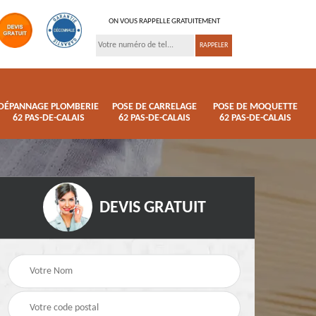
ON VOUS RAPPELLE GRATUITEMENT
DÉPANNAGE PLOMBERIE
POSE DE CARRELAGE
POSE DE MOQUETTE
62 PAS-DE-CALAIS
62 PAS-DE-CALAIS
62 PAS-DE-CALAIS
DEVIS GRATUIT
ison
Pose de parquet 62
Dépannage plomberi
s
Pas-de-Calais
62 Pas-de-Calais