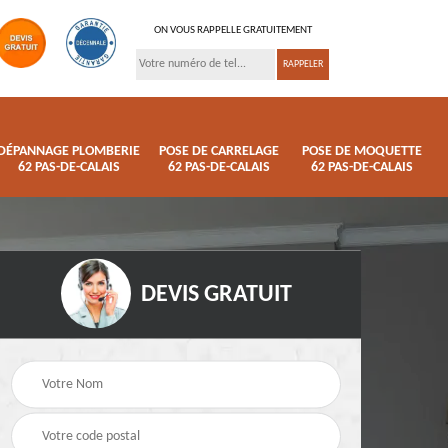
ON VOUS RAPPELLE GRATUITEMENT
DÉPANNAGE PLOMBERIE
POSE DE CARRELAGE
POSE DE MOQUETTE
62 PAS-DE-CALAIS
62 PAS-DE-CALAIS
62 PAS-DE-CALAIS
DEVIS GRATUIT
ison
Pose de parquet 62
Dépannage plomberi
s
Pas-de-Calais
62 Pas-de-Calais