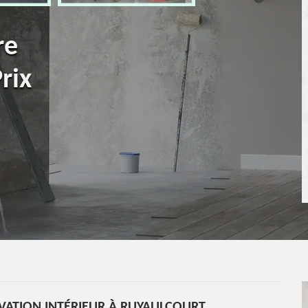
re
rix
VATION INTÉRIEUR À RUYAULCOURT