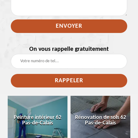
On vous rappelle gratuitement
e
Peinture intérieur 62
Rénovation de sols 62
Pas-de-Calais
Pas-de-Calais