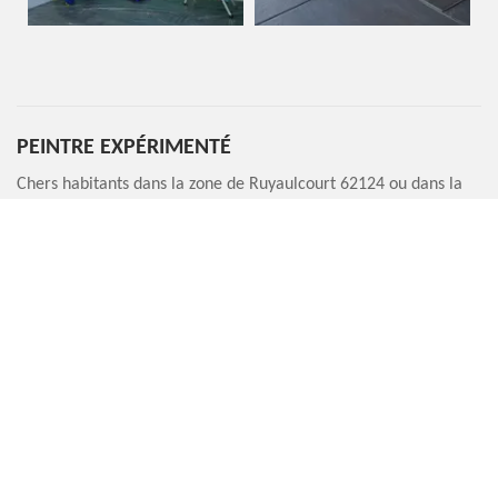
PEINTRE EXPÉRIMENTÉ
Chers habitants dans la zone de Ruyaulcourt 62124 ou dans la
proximité, est-ce que vous cherchez un bon artisan qui peut
prendre en main efficacement votre projet de peinture
intérieure ? Si votre réponse est oui, nous vous invitons de ne
pas hésiter à nous faire appel rapidement. Entreprise Marin
Renovation est un peintre professionnel. Nous avons une
expérience significative en peinture intérieure de tout type de
fondation. Pour atteindre vos objectifs, nous sommes prêts à
faire tous les nécessaires vus que nous avons l’aptitude de bien
accomplir les travaux.