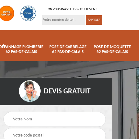
ON VOUS RAPPELLE GRATUITEMENT
DÉPANNAGE PLOMBERIE
POSE DE CARRELAGE
POSE DE MOQUETTE
62 PAS-DE-CALAIS
62 PAS-DE-CALAIS
62 PAS-DE-CALAIS
DEVIS GRATUIT
ison
Pose de parquet 62
Dépannage plomberi
s
Pas-de-Calais
62 Pas-de-Calais