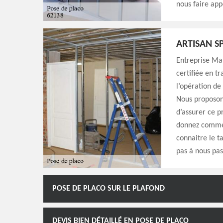
nous faire app
ARTISAN S
Entreprise Ma
certifiée en t
l’opération de
Nous proposons
d’assurer ce 
donnez comme b
connaitre le ta
pas à nous pa
POSE DE PLACO SUR LE PLAFOND
DEVIS BIEN DÉTAILLÉ EN POSE DE PLACO