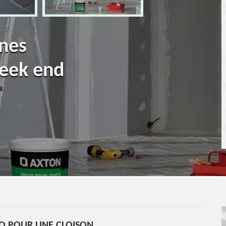
ines
eek end
O POUR UNE CLOISON