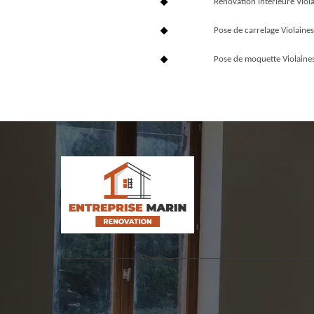
Rénovation interieure Viol
Pose de carrelage Violaine
Pose de moquette Violaine