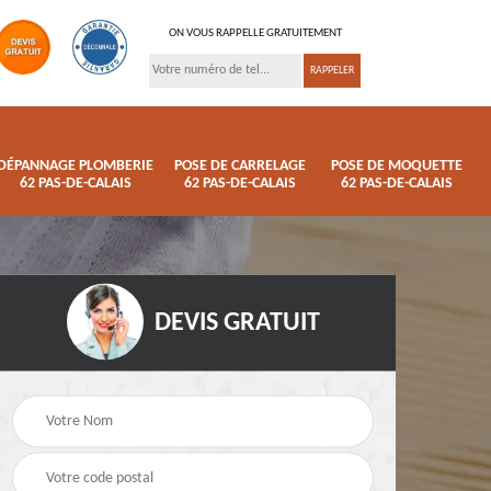
ON VOUS RAPPELLE GRATUITEMENT
DÉPANNAGE PLOMBERIE
POSE DE CARRELAGE
POSE DE MOQUETTE
62 PAS-DE-CALAIS
62 PAS-DE-CALAIS
62 PAS-DE-CALAIS
DEVIS GRATUIT
ison
Pose de parquet 62
Dépannage plomberi
s
Pas-de-Calais
62 Pas-de-Calais