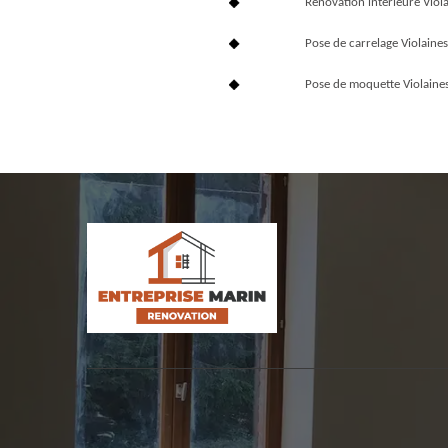
Rénovation interieure Viol
Pose de carrelage Violaine
Pose de moquette Violaine