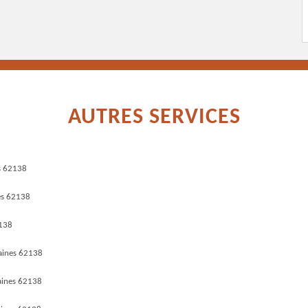
AUTRES SERVICES
es 62138
es 62138
2138
aines 62138
aines 62138