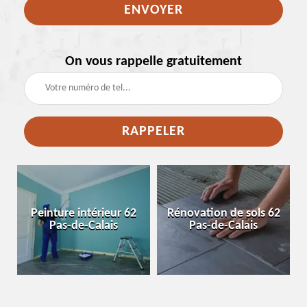
On vous rappelle gratuitement
e
Peinture intérieur 62
Rénovation de sols 62
Pas-de-Calais
Pas-de-Calais