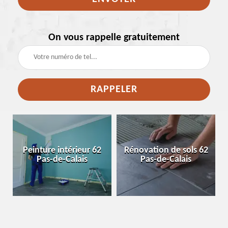
On vous rappelle gratuitement
 62
Rénovation de sols 62
Pose de placo 62 Pas-
Pas-de-Calais
de-Calais