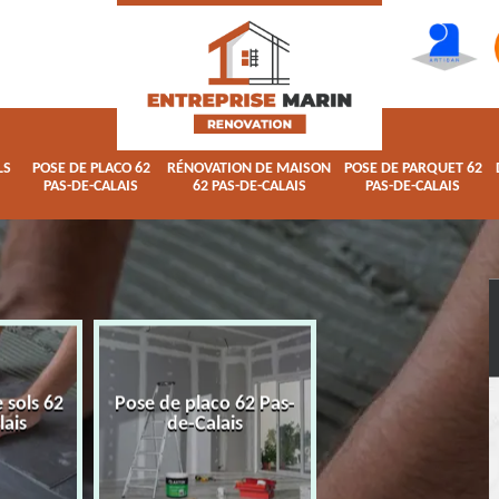
LS
POSE DE PLACO 62
RÉNOVATION DE MAISON
POSE DE PARQUET 62
PAS-DE-CALAIS
62 PAS-DE-CALAIS
PAS-DE-CALAIS
 sols 62
Pose de placo 62 Pas-
Rénovation de ma
lais
de-Calais
62 Pas-de-Calai