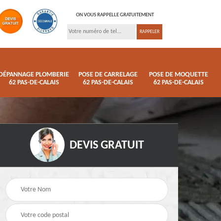
ON VOUS RAPPELLE GRATUITEMENT
DÉPANNAGE PLOMBERIE
POSE DE CARRELAGE
POSE DE MOQUETTE
62 PAS-DE-CALAIS
62 PAS-DE-CALAIS
62 PAS-DE-CALAIS
DEVIS GRATUIT
ison
Pose de parquet 62
Dépannage plomberi
s
Pas-de-Calais
62 Pas-de-Calais