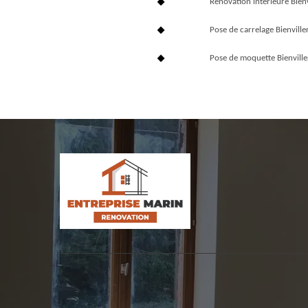
Rénovation interieure Bien
Pose de carrelage Bienvill
Pose de moquette Bienvill