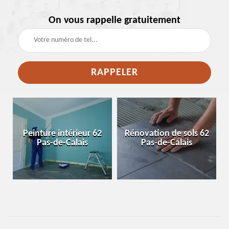
On vous rappelle gratuitement
e
Peinture intérieur 62
Rénovation de sols 62
Pas-de-Calais
Pas-de-Calais