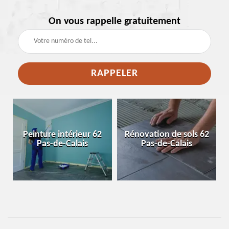
On vous rappelle gratuitement
e
Peinture intérieur 62
Rénovation de sols 62
Pas-de-Calais
Pas-de-Calais