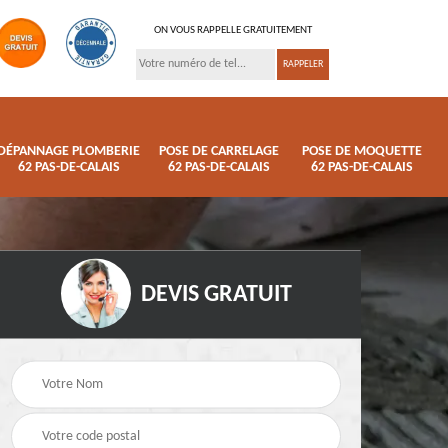
ON VOUS RAPPELLE GRATUITEMENT
DÉPANNAGE PLOMBERIE
POSE DE CARRELAGE
POSE DE MOQUETTE
62 PAS-DE-CALAIS
62 PAS-DE-CALAIS
62 PAS-DE-CALAIS
DEVIS GRATUIT
erie
Pose de carrelage 62
Pose de moquette 62
s
Pas-de-Calais
Pas-de-Calais