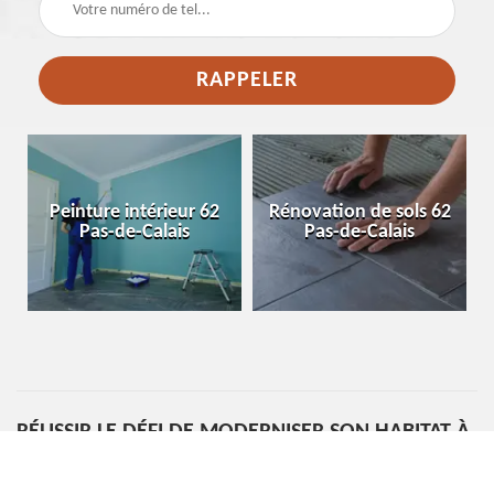
e
Peinture intérieur 62
Rénovation de sols 62
Pas-de-Calais
Pas-de-Calais
RÉUSSIR LE DÉFI DE MODERNISER SON HABITAT À
AVESNES LE COMTE