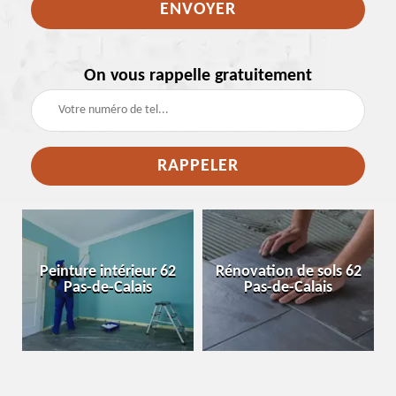
On vous rappelle gratuitement
e
Peinture intérieur 62
Rénovation de sols 62
Pas-de-Calais
Pas-de-Calais