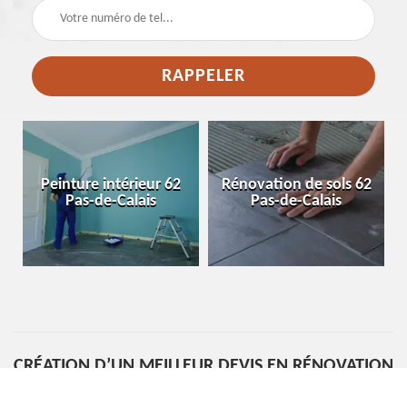
e
Peinture intérieur 62
Rénovation de sols 62
Pas-de-Calais
Pas-de-Calais
CRÉATION D’UN MEILLEUR DEVIS EN RÉNOVATION
DE MAISON RÉALISABLE À SAILLY LABOURSE