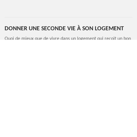
DONNER UNE SECONDE VIE À SON LOGEMENT
Quoi de mieux que de vivre dans un logement qui reçoit un bon
entretien toujours à temps ? Est-ce que ce genre de confort
vous intéresse ? Même si vous vivez actuellement dans une
maison moins pratique faute de son ancienneté, sachez que
vous pouvez toujours rénover son état. Il suffit de demander un
travail de remise en état de votre fondation. Une bonne
intervention de rénovation donne une seconde jeunesse à un
logement. Pour assurer la parfaite exécution de votre projet de
rénovation de logement, contactez-nous !