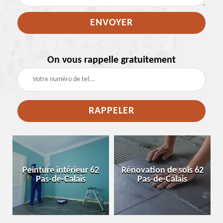
On vous rappelle gratuitement
e
Peinture intérieur 62
Rénovation de sols 62
Pas-de-Calais
Pas-de-Calais