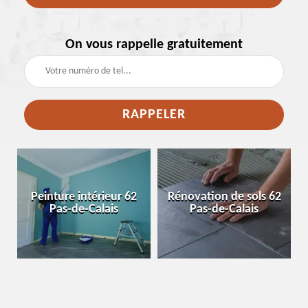
On vous rappelle gratuitement
e
Peinture intérieur 62
Rénovation de sols 62
Pas-de-Calais
Pas-de-Calais