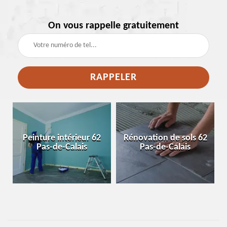
On vous rappelle gratuitement
e
Peinture intérieur 62
Rénovation de sols 62
Pas-de-Calais
Pas-de-Calais