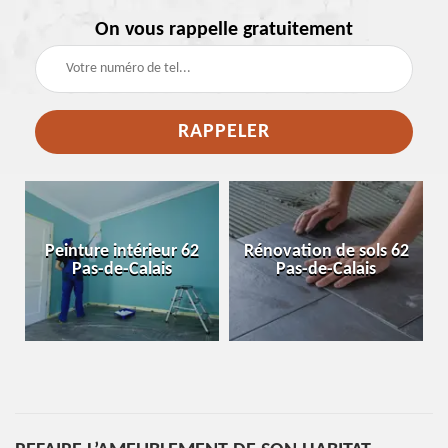
On vous rappelle gratuitement
e
Peinture intérieur 62
Rénovation de sols 62
Pas-de-Calais
Pas-de-Calais