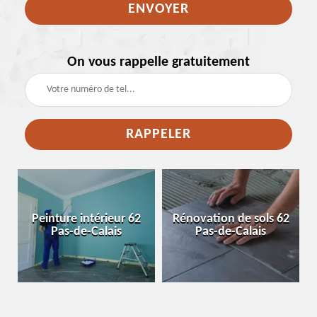
On vous rappelle gratuitement
e
Peinture intérieur 62
Rénovation de sols 62
Pas-de-Calais
Pas-de-Calais