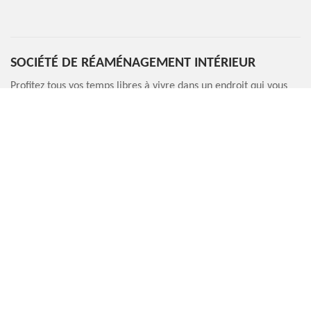
SOCIÉTÉ DE RÉAMÉNAGEMENT INTÉRIEUR
Profitez tous vos temps libres à vivre dans un endroit qui vous
convient. N’êtes-vous pas d’accord que cette idée peut vous
aider à déstresser même en restant chez vous ? La réalisation
d’un réaménagement de l’intérieur de la maison n’est pas un
investissement perdu. Bien au contraire, c’est une dépense qui
va vous rendre utile pour une longue durée grâce à la parfaite
présentation de votre logement. Entreprise Marin Renovation
est une société de réaménagement de l’intérieur. Chaque
activité que nous réalisons apportera un reflet très apprécié
pour le résultat final de votre projet.