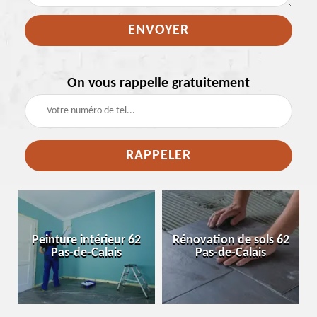
On vous rappelle gratuitement
e
Peinture intérieur 62
Rénovation de sols 62
Pas-de-Calais
Pas-de-Calais