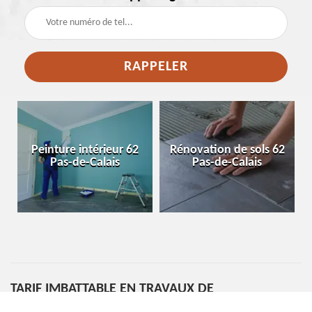
e
Peinture intérieur 62
Rénovation de sols 62
Pas-de-Calais
Pas-de-Calais
TARIF IMBATTABLE EN TRAVAUX DE
RÉAMÉNAGEMENT INTÉRIEUR