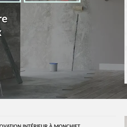
re
x
OVATION INTÉRIEUR À MONCHIET