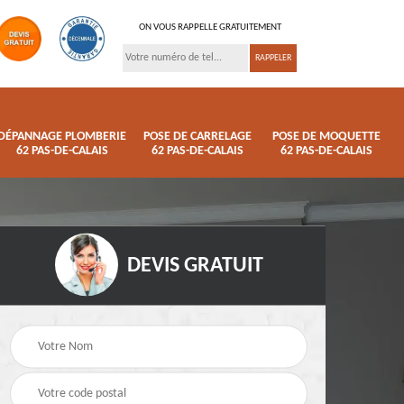
ON VOUS RAPPELLE GRATUITEMENT
DÉPANNAGE PLOMBERIE
POSE DE CARRELAGE
POSE DE MOQUETTE
62 PAS-DE-CALAIS
62 PAS-DE-CALAIS
62 PAS-DE-CALAIS
DEVIS GRATUIT
ison
Pose de parquet 62
Dépannage plomberi
s
Pas-de-Calais
62 Pas-de-Calais