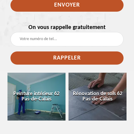
On vous rappelle gratuitement
e
Peinture intérieur 62
Rénovation de sols 62
Pas-de-Calais
Pas-de-Calais