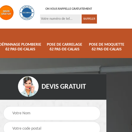
ON VOUS RAPPELLE GRATUITEMENT
DÉPANNAGE PLOMBERIE
POSE DE CARRELAGE
POSE DE MOQUETTE
62 PAS-DE-CALAIS
62 PAS-DE-CALAIS
62 PAS-DE-CALAIS
DEVIS GRATUIT
ison
Pose de parquet 62
Dépannage plomberi
s
Pas-de-Calais
62 Pas-de-Calais