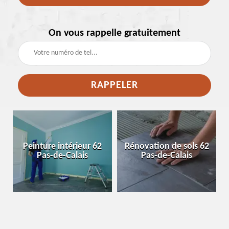
On vous rappelle gratuitement
e
Peinture intérieur 62
Rénovation de sols 62
Pas-de-Calais
Pas-de-Calais