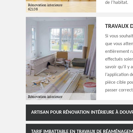
de l’habitat.
TRAVAUX D
Si vous souhait
que vous atten
entièrement ra
effectués soien
savoir qu’il y 
l’application 
pièce cible po
passer correct
ARTISAN POUR RÉNOVATION INTÉRIEURE À DOUV
TARIF IMBATTABLE EN TRAVAUX DE RÉAMÉNAGEM