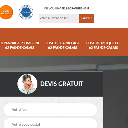
ON VOUS RAPPELLE GRATUITEMENT
DÉPANNAGE PLOMBERIE
POSE DE CARRELAGE
POSE DE MOQUETTE
62 PAS-DE-CALAIS
62 PAS-DE-CALAIS
62 PAS-DE-CALAIS
DEVIS GRATUIT
ison
Pose de parquet 62
Dépannage plomberi
s
Pas-de-Calais
62 Pas-de-Calais