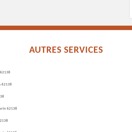
AUTRES SERVICES
n 62138
n 62138
138
vrin 62138
62138