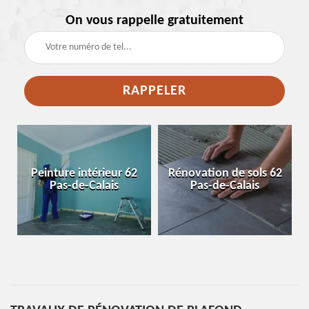
On vous rappelle gratuitement
e
Peinture intérieur 62
Rénovation de sols 62
Pas-de-Calais
Pas-de-Calais