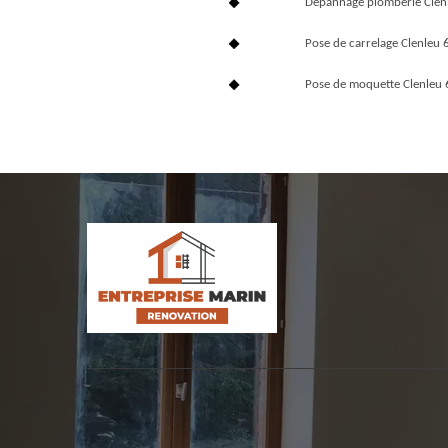
Dépannage plomberie Clen
Pose de carrelage Clenleu
Pose de moquette Clenleu