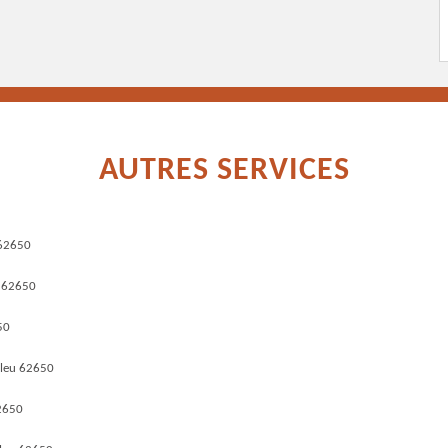
AUTRES SERVICES
 62650
u 62650
50
nleu 62650
62650