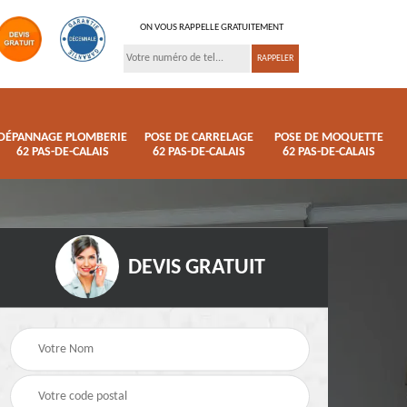
ON VOUS RAPPELLE GRATUITEMENT
DÉPANNAGE PLOMBERIE
POSE DE CARRELAGE
POSE DE MOQUETTE
62 PAS-DE-CALAIS
62 PAS-DE-CALAIS
62 PAS-DE-CALAIS
DEVIS GRATUIT
ison
Pose de parquet 62
Dépannage plomberi
s
Pas-de-Calais
62 Pas-de-Calais