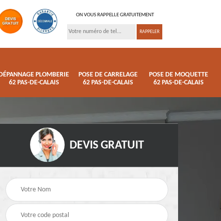
ON VOUS RAPPELLE GRATUITEMENT
DÉPANNAGE PLOMBERIE
POSE DE CARRELAGE
POSE DE MOQUETTE
62 PAS-DE-CALAIS
62 PAS-DE-CALAIS
62 PAS-DE-CALAIS
DEVIS GRATUIT
ison
Pose de parquet 62
Dépannage plomberi
s
Pas-de-Calais
62 Pas-de-Calais