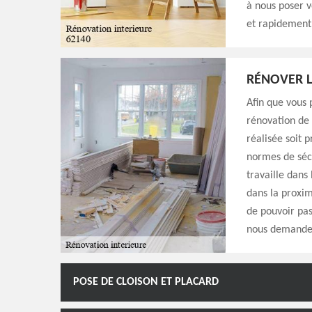
à nous poser v
et rapidement
RÉNOVER L
Afin que vous 
rénovation de 
réalisée soit p
normes de sécu
travaille dan
dans la proxim
de pouvoir pass
nous demander 
POSE DE CLOISON ET PLACARD