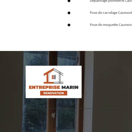
Dépannage plomberie Cau
Pose de carrelage Caumon
Pose de moquette Caumon