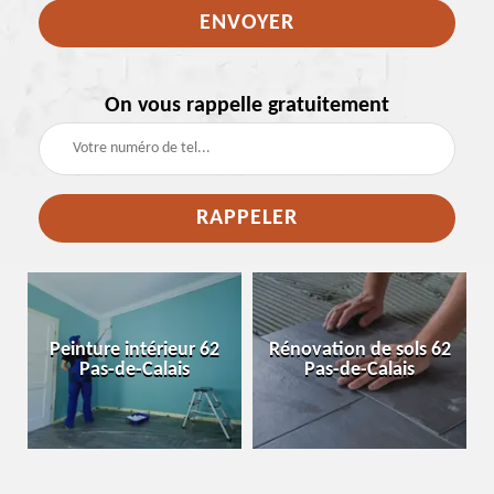
On vous rappelle gratuitement
e
Peinture intérieur 62
Rénovation de sols 62
Pas-de-Calais
Pas-de-Calais