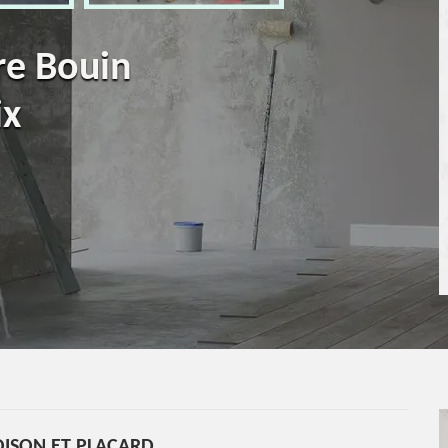
re Bouin
ix
OISON ET PLACARD