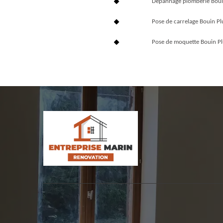
Dépannage plomberie Bou
Pose de carrelage Bouin 
Pose de moquette Bouin P