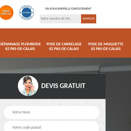
ON VOUS RAPPELLE GRATUITEMENT
DÉPANNAGE PLOMBERIE
POSE DE CARRELAGE
POSE DE MOQUETTE
62 PAS-DE-CALAIS
62 PAS-DE-CALAIS
62 PAS-DE-CALAIS
DEVIS GRATUIT
ison
Pose de parquet 62
Dépannage plomberi
s
Pas-de-Calais
62 Pas-de-Calais