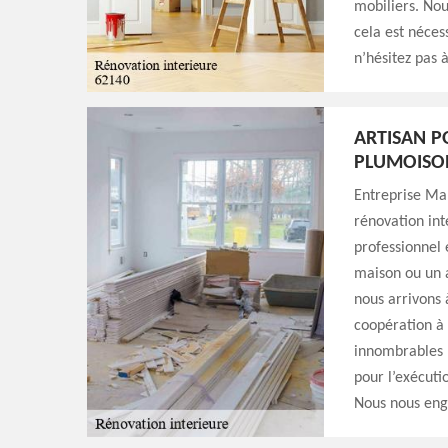
mobiliers. No
cela est néces
n’hésitez pas 
ARTISAN P
PLUMOISO
Entreprise Mar
rénovation int
professionnel 
maison ou un 
nous arrivons 
coopération à d
innombrables n
pour l’exécuti
Nous nous enga