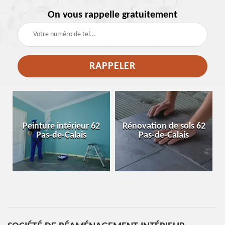
On vous rappelle gratuitement
e
Peinture intérieur 62
Rénovation de sols 62
Pas-de-Calais
Pas-de-Calais