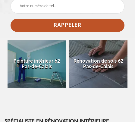
e
Peinture intérieur 62
Rénovation de sols 62
Pas-de-Calais
Pas-de-Calais
SPÉCIALISTE EN RÉNOVATION INTÉRIEURE
TRAVAILLE À ARQUES 62510