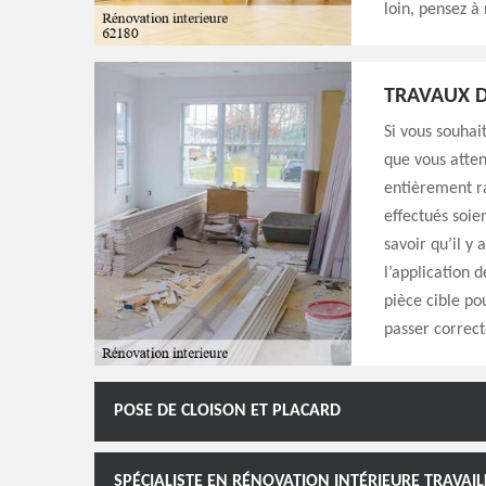
loin, pensez à
TRAVAUX D
Si vous souhait
que vous atten
entièrement ra
effectués soien
savoir qu’il y 
l’application 
pièce cible po
passer correct
POSE DE CLOISON ET PLACARD
SPÉCIALISTE EN RÉNOVATION INTÉRIEURE TRAVAIL