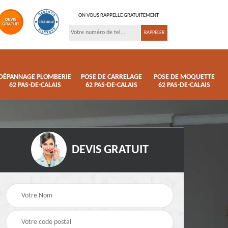
ON VOUS RAPPELLE GRATUITEMENT
DÉPANNAGE PLOMBERIE
POSE DE CARRELAGE
POSE DE MOQUETTE
62 PAS-DE-CALAIS
62 PAS-DE-CALAIS
62 PAS-DE-CALAIS
DEVIS GRATUIT
ison
Pose de parquet 62
Dépannage plomberi
s
Pas-de-Calais
62 Pas-de-Calais