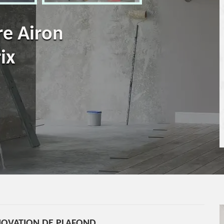
re Airon
ix
NOVATION DE PLAFOND