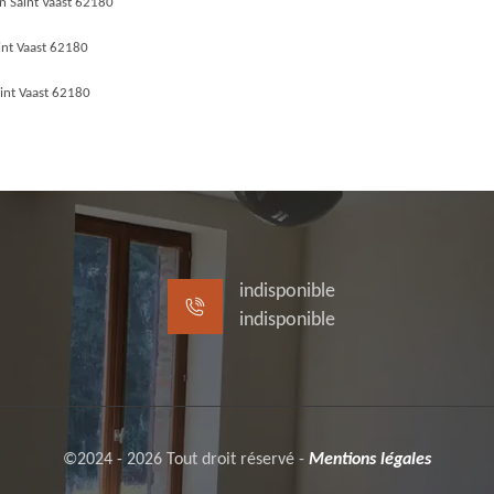
n Saint Vaast 62180
int Vaast 62180
int Vaast 62180
indisponible
indisponible
©2024 - 2026 Tout droit réservé -
Mentions légales