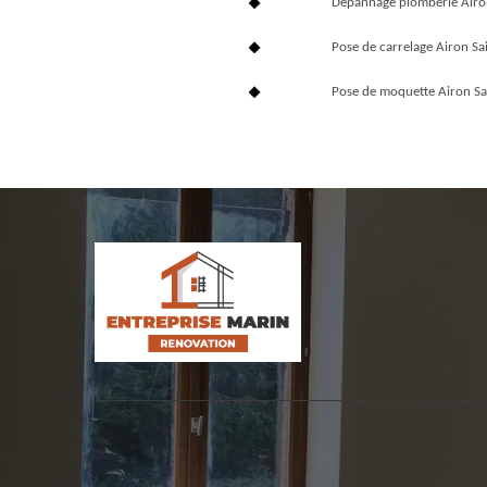
Dépannage plomberie Airo
Pose de carrelage Airon Sa
Pose de moquette Airon Sa