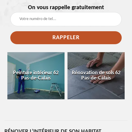
On vous rappelle gratuitement
e
Peinture intérieur 62
Rénovation de sols 62
Pas-de-Calais
Pas-de-Calais
RÉNOVER L’INTÉRIEUR DE SON HABITAT