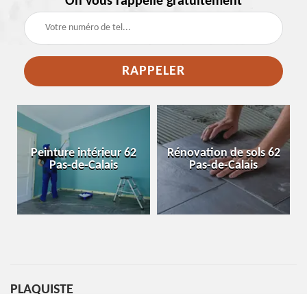
On vous rappelle gratuitement
e
Peinture intérieur 62
Rénovation de sols 62
Pas-de-Calais
Pas-de-Calais
PLAQUISTE