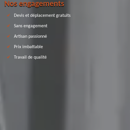
Nos engagements
Devis et déplacement gratuits
Sans engagement
Artisan passionné
Prix imbattable
Travail de qualité