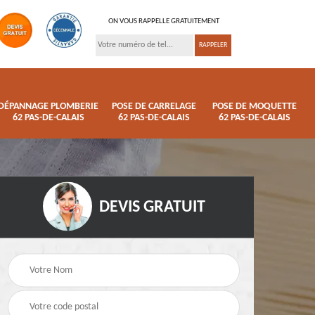
ON VOUS RAPPELLE GRATUITEMENT
DÉPANNAGE PLOMBERIE
POSE DE CARRELAGE
POSE DE MOQUETTE
62 PAS-DE-CALAIS
62 PAS-DE-CALAIS
62 PAS-DE-CALAIS
DEVIS GRATUIT
ison
Pose de parquet 62
Dépannage plomberi
s
Pas-de-Calais
62 Pas-de-Calais