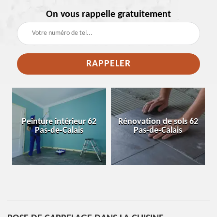
On vous rappelle gratuitement
e
Peinture intérieur 62
Rénovation de sols 62
Pas-de-Calais
Pas-de-Calais