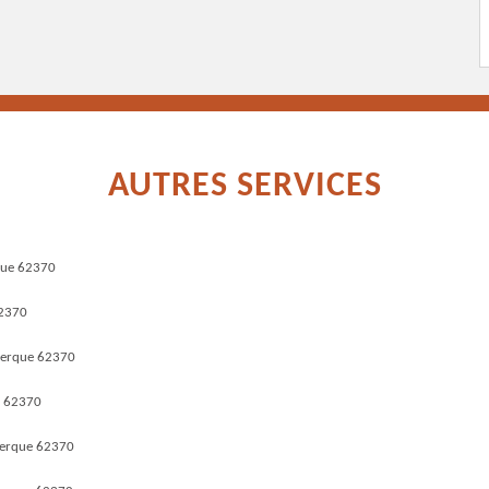
AUTRES SERVICES
que 62370
62370
kerque 62370
e 62370
kerque 62370