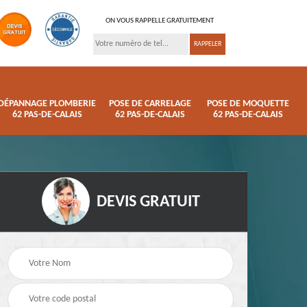
ON VOUS RAPPELLE GRATUITEMENT
DÉPANNAGE PLOMBERIE
POSE DE CARRELAGE
POSE DE MOQUETTE
62 PAS-DE-CALAIS
62 PAS-DE-CALAIS
62 PAS-DE-CALAIS
DEVIS GRATUIT
ison
Pose de parquet 62
Dépannage plomberi
s
Pas-de-Calais
62 Pas-de-Calais