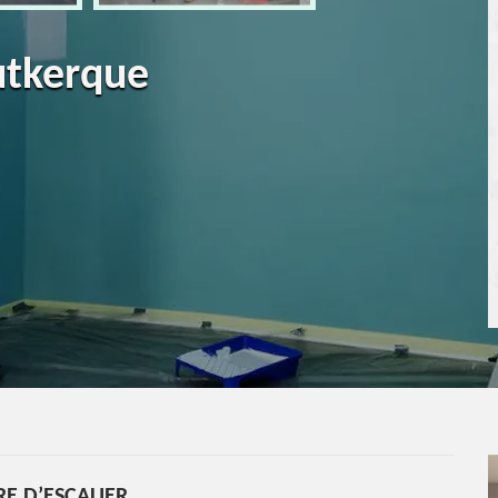
utkerque
RE D’ESCALIER