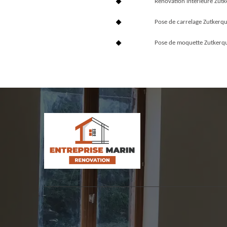
Rénovation interieure Zut
Pose de carrelage Zutkerq
Pose de moquette Zutkerq