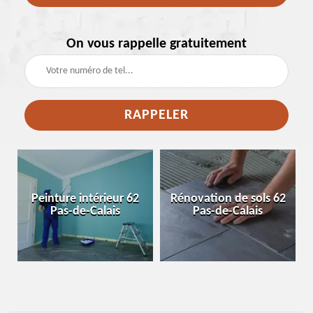
On vous rappelle gratuitement
e
Peinture intérieur 62
Rénovation de sols 62
Pas-de-Calais
Pas-de-Calais