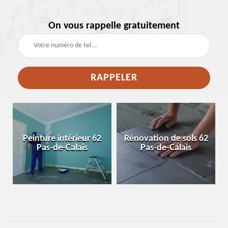
On vous rappelle gratuitement
e
Peinture intérieur 62
Rénovation de sols 62
Pas-de-Calais
Pas-de-Calais