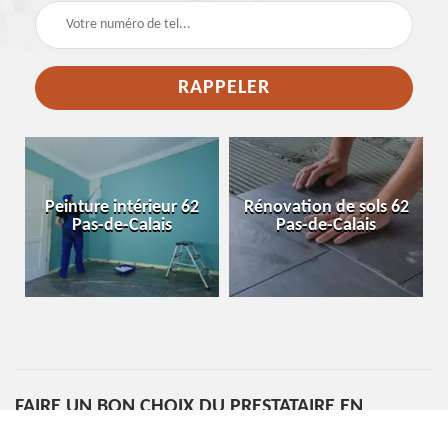
e
Peinture intérieur 62
Rénovation de sols 62
Pas-de-Calais
Pas-de-Calais
FAIRE UN BON CHOIX DU PRESTATAIRE EN
PEINTURE INTÉRIEUR PAR RAPPORT À SON