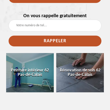
On vous rappelle gratuitement
e
Peinture intérieur 62
Rénovation de sols 62
Pas-de-Calais
Pas-de-Calais