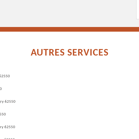
AUTRES SERVICES
 62550
50
gry 62550
2550
gry 62550