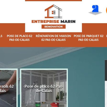
LS
POSE DE PLACO 62
RÉNOVATION DE MAISON
POSE DE PARQUET 62
PAS-DE-CALAIS
62 PAS-DE-CALAIS
PAS-DE-CALAIS
 sols 62
Pose de placo 62 Pas-
Rénovation de ma
lais
de-Calais
62 Pas-de-Calai