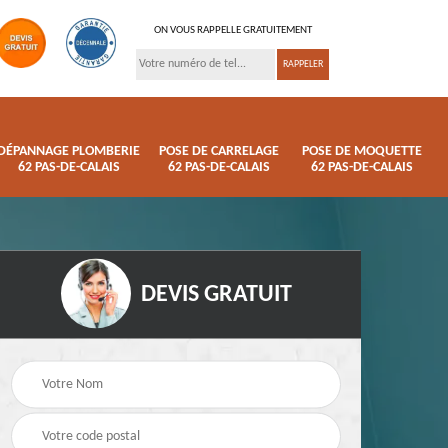
ON VOUS RAPPELLE GRATUITEMENT
DÉPANNAGE PLOMBERIE
POSE DE CARRELAGE
POSE DE MOQUETTE
62 PAS-DE-CALAIS
62 PAS-DE-CALAIS
62 PAS-DE-CALAIS
DEVIS GRATUIT
ison
Pose de parquet 62
Dépannage plomberi
s
Pas-de-Calais
62 Pas-de-Calais