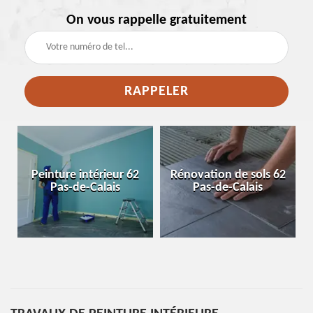
On vous rappelle gratuitement
e
Peinture intérieur 62
Rénovation de sols 62
Pas-de-Calais
Pas-de-Calais