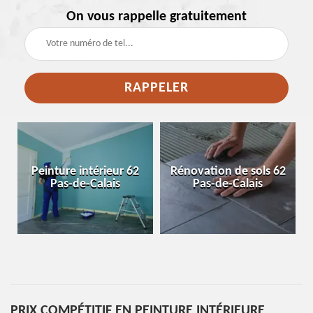
On vous rappelle gratuitement
e
Peinture intérieur 62
Rénovation de sols 62
Pas-de-Calais
Pas-de-Calais
PRIX COMPÉTITIF EN PEINTURE INTÉRIEURE