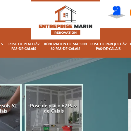
LS
POSE DE PLACO 62
RÉNOVATION DE MAISON
POSE DE PARQUET 62
PAS-DE-CALAIS
62 PAS-DE-CALAIS
PAS-DE-CALAIS
 sols 62
Pose de placo 62 Pas-
Rénovation de ma
lais
de-Calais
62 Pas-de-Calai