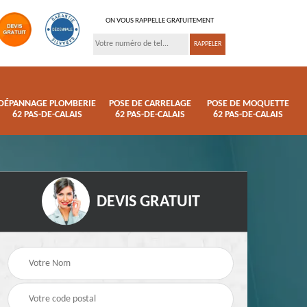
ON VOUS RAPPELLE GRATUITEMENT
DÉPANNAGE PLOMBERIE
POSE DE CARRELAGE
POSE DE MOQUETTE
62 PAS-DE-CALAIS
62 PAS-DE-CALAIS
62 PAS-DE-CALAIS
DEVIS GRATUIT
ison
Pose de parquet 62
Dépannage plomberi
s
Pas-de-Calais
62 Pas-de-Calais