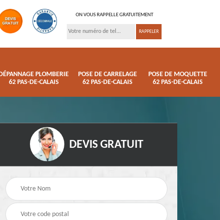
ON VOUS RAPPELLE GRATUITEMENT
DÉPANNAGE PLOMBERIE
POSE DE CARRELAGE
POSE DE MOQUETTE
62 PAS-DE-CALAIS
62 PAS-DE-CALAIS
62 PAS-DE-CALAIS
DEVIS GRATUIT
ison
Pose de parquet 62
Dépannage plomberi
s
Pas-de-Calais
62 Pas-de-Calais