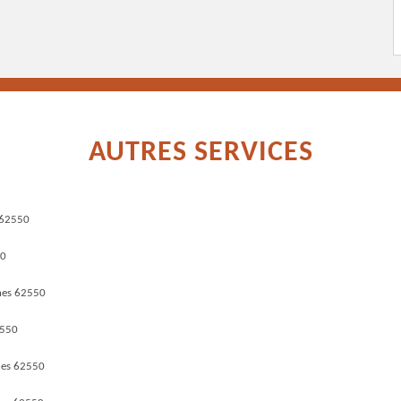
AUTRES SERVICES
 62550
50
nes 62550
2550
nes 62550