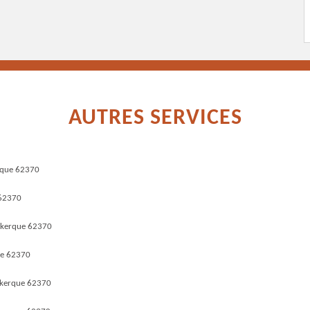
AUTRES SERVICES
rque 62370
 62370
ekerque 62370
ue 62370
ekerque 62370