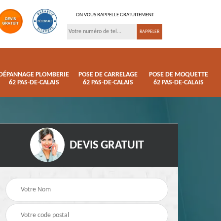
ON VOUS RAPPELLE GRATUITEMENT
DÉPANNAGE PLOMBERIE
POSE DE CARRELAGE
POSE DE MOQUETTE
62 PAS-DE-CALAIS
62 PAS-DE-CALAIS
62 PAS-DE-CALAIS
DEVIS GRATUIT
ison
Pose de parquet 62
Dépannage plomberi
s
Pas-de-Calais
62 Pas-de-Calais