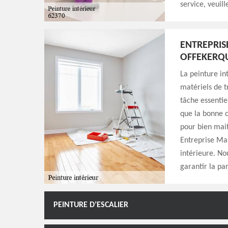
service, veuil
ENTREPRIS
OFFEKERQ
La peinture in
matériels de t
tâche essentiel
que la bonne c
pour bien mait
Entreprise Mar
intérieure. No
garantir la pa
PEINTURE D’ESCALIER